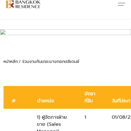
บทความ&ข่าวสาร
เกี่ยวกับเรา
ติดต่อเรา
บทความ
เกี่ยวกับเรา
ติดต่อเรา
ข่าวสาร
การต่อต้านคอร์รัปชั่น
ร่วมงานกับเรา
หน้าหลัก
ร่วมงานกับเดอะบางกอกเรซิเดนซ์
โปรโมชั่น
FAQ
CONSENT
อัตรา
#
ตำแหน่ง
ที่รับ
วันที่ประ
1) ผู้จัดการฝ่าย
1
01/08/2
ขาย (Sales