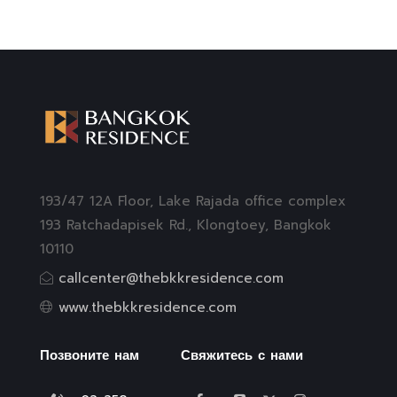
193/47 12A Floor, Lake Rajada office complex
193 Ratchadapisek Rd., Klongtoey, Bangkok
10110
callcenter@thebkkresidence.com
www.thebkkresidence.com
Позвоните нам
Свяжитесь с нами