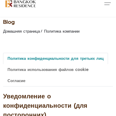
Свяжитесь с нами
Содержание
О Компании
Blog
СТАТЬЯ
О КОМПАНИИ
СВЯЖИТЕСЬ С НАМИ
Домашняя страница
Политика компании
НОВОСТИ
БОРЬБА С КОРРУПЦИЕЙ
КАРЬЕРА
ПОВЫШЕНИЕ
FAQ
Политика конфиденциальности для третьих лиц
СОГЛАСИЕ
Политика использования файлов cookie
Согласие
Уведомление о
конфиденциальности (для
посторонних)