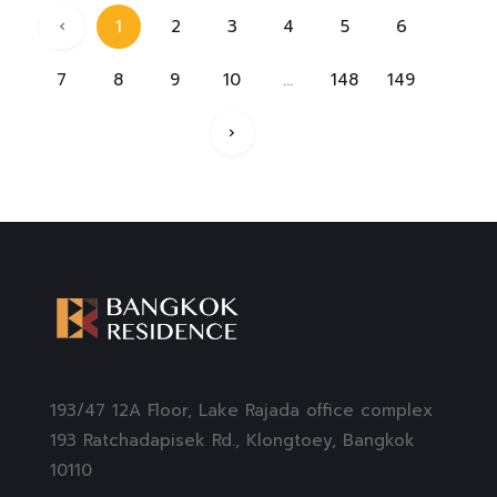
‹
1
2
3
4
5
6
7
8
9
10
...
148
149
›
193/47 12A Floor, Lake Rajada office complex
193 Ratchadapisek Rd., Klongtoey, Bangkok
10110