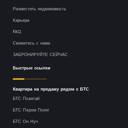
Разместить недвижимость
Карьера
FAQ
Свяжитесь с нами
ЗАБРОНИРУЙТЕ СЕЙЧАС
Быстрые ссылки
Квартира на продажу рядом с БТС
БТС Пхаятай
БТС Пxром Пхонг
БТС Он Нуч