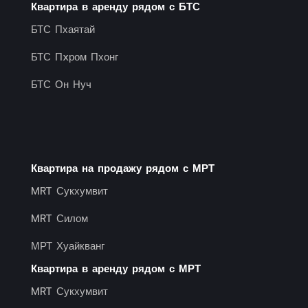
Квартира в аренду рядом с БТС
БТС Пхаятай
БТС Пxром Пхонг
БТС Он Нуч
Квартира на продажу рядом с МРТ
MRT Сукхумвит
MRT Силом
МРТ Хуайкванг
Квартира в аренду рядом с МРТ
MRT Сукхумвит