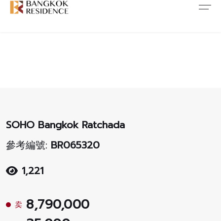
SOHO Bangkok Ratchada
參考編號:
BR065320
1,221
8,790,000
卖