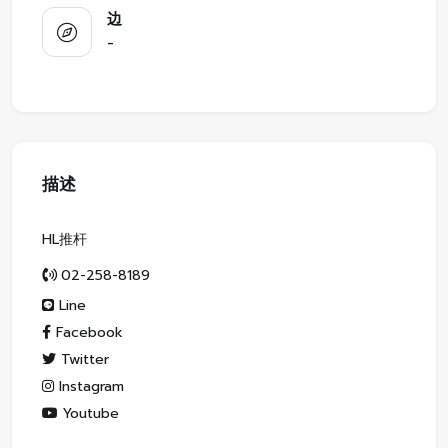
边
-
描述
HL推杆
02-258-8189
Line
Facebook
Twitter
Instagram
Youtube