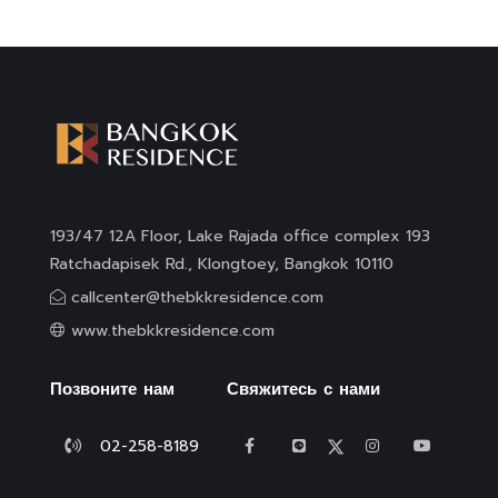
получателем стал профессор доктор Фончай
Симародж. 9 апреля 2020 года. Кроме того, BR
также открыл счет для сограждан, чтобы они
могли делать пожертвования на финансирование
медицинского оборудования под названием
проекта Go with BR, объединяющего доброту к
«медицинскому персоналу» для борьбы с
193/47 12A Floor, Lake Rajada office complex 193
COVID19.
Ratchadapisek Rd., Klongtoey, Bangkok 10110
callcenter@thebkkresidence.com
www.thebkkresidence.com
Позвоните нам
Свяжитесь с нами
02-258-8189