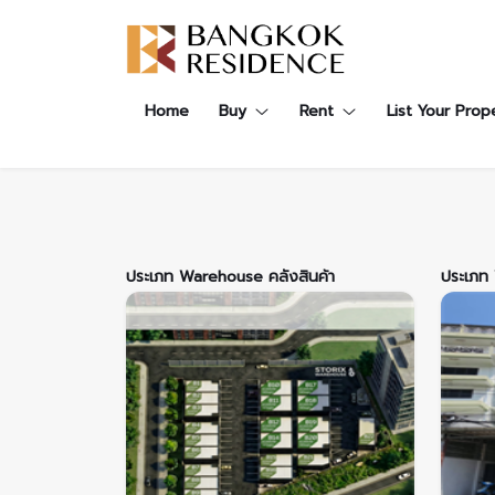
Contact Us
About Us
Content
Home
Buy
Rent
List Your Prop
ARTICLE
ABOUT US
CONTACT US
NEWS
ANTI CORRUPTION
JOB CAREERS
PROMOTION
FAQ
ประเภท Warehouse คลังสินค้า
ประเภท 
CONSENT