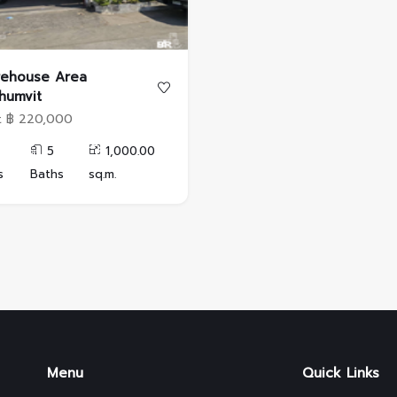
ehouse Area
humvit
t ฿ 220,000
5
1,000.00
s
Baths
sq.m.
Menu
Quick Links