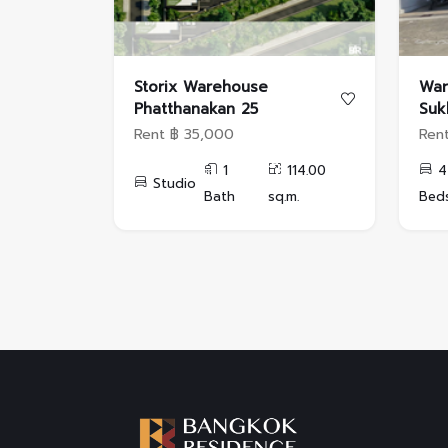
Storix Warehouse
War
Phatthanakan 25
Suk
Rent ฿ 35,000
Ren
1
114.00
4
Studio
Bath
sq.m.
Bed