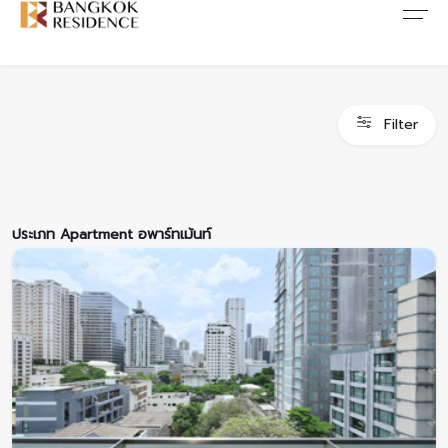
Contact Us
About Us
Content
ARTICLE
ABOUT US
CONTACT US
Filter
NEWS
ANTI CORRUPTION
JOB CAREERS
PROMOTION
FAQ
ประเภท Apartment อพาร์ทเม้นท์
CONSENT