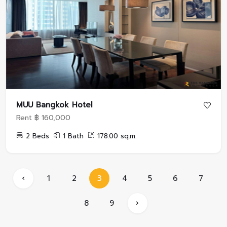
MUU Bangkok Hotel
Rent ฿ 160,000
2 Beds
1 Bath
178.00 sq.m.
‹
1
2
3
4
5
6
7
8
9
›