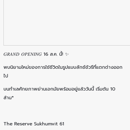
𝐺𝑅𝐴𝑁𝐷 𝑂𝑃𝐸𝑁𝐼𝑁𝐺 16 ส.ค. นี้! ✨
พบนิยามใหม่ของการใช้ชีวิตในรูปแบบลักซ์ชัวรีที่แตกต่างออก
ไป
บนทำเลศักยภาพย่านเอกมัยพร้อมอยู่แล้ววันนี้ เริ่มต้น 10
ล้าน*
The Reserve Sukhumvit 61