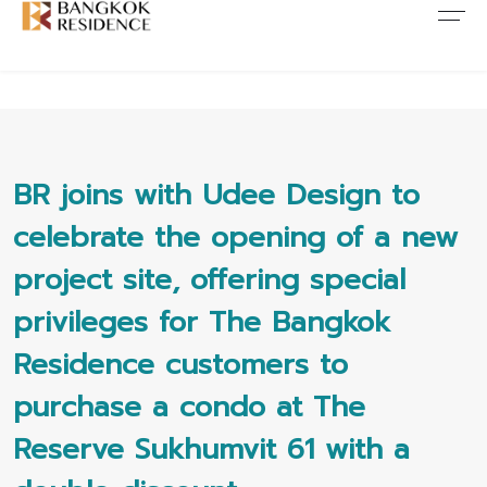
Contact Us
About Us
Content
ARTICLE
ABOUT US
CONTACT US
NEWS
ANTI CORRUPTION
JOB CAREERS
BR joins with Udee Design to
celebrate the opening of a new
PROMOTION
FAQ
project site, offering special
CONSENT
privileges for The Bangkok
Residence customers to
purchase a condo at The
Reserve Sukhumvit 61 with a